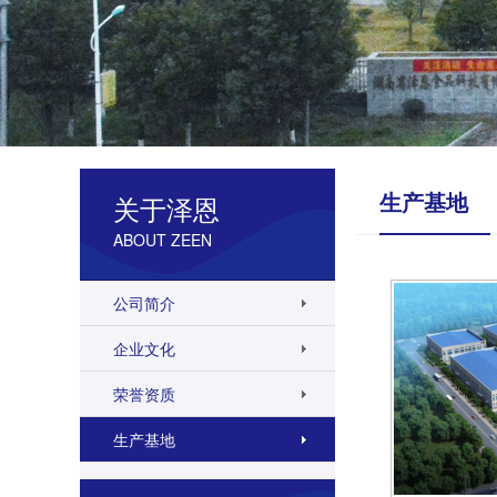
生产基地
关于泽恩
ABOUT ZEEN
公司简介
企业文化
荣誉资质
生产基地