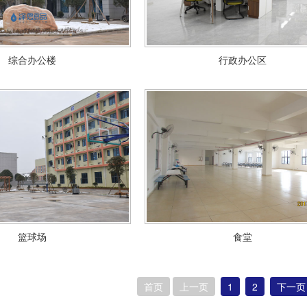
综合办公楼
行政办公区
篮球场
食堂
首页
上一页
1
2
下一页