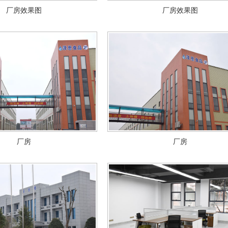
厂房效果图
厂房效果图
厂房
厂房