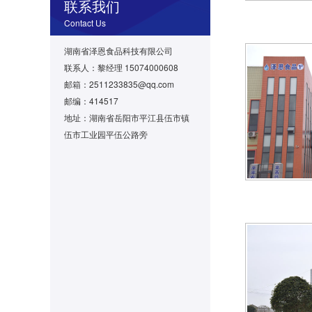
联系我们
Contact Us
湖南省泽恩食品科技有限公司
联系人：黎经理 15074000608
邮箱：2511233835@qq.com
邮编：414517
地址：湖南省岳阳市平江县伍市镇
伍市工业园平伍公路旁