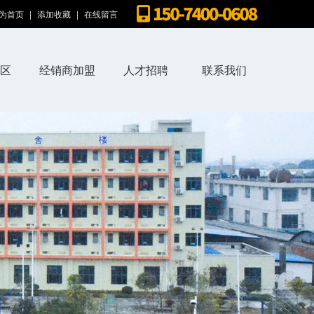
为首页
|
添加收藏
|
在线留言
区
经销商加盟
人才招聘
联系我们